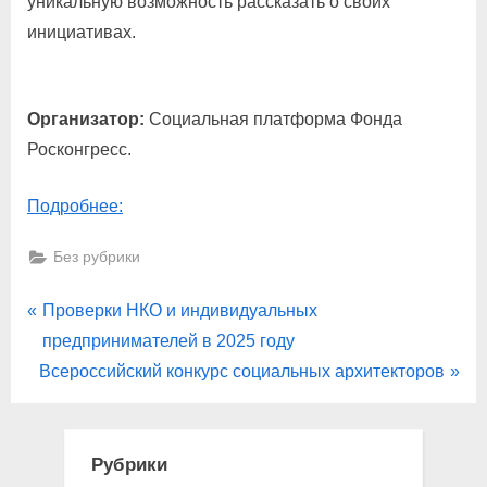
уникальную возможность рассказать о своих
инициативах.
Организатор:
Социальная платформа Фонда
Росконгресс.
Подробнее:
Без рубрики
Навигация
P
Проверки НКО и индивидуальных
r
предпринимателей в 2025 году
по
N
e
Всероссийский конкурс социальных архитекторов
записям
e
v
x
i
t
o
Рубрики