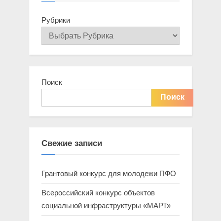
P
u
o
s
Рубрики
s
P
t
o
:
s
t
Поиск
:
Поиск
Свежие записи
Грантовый конкурс для молодежи ПФО
Всероссийский конкурс объектов
социальной инфраструктуры «МАРТ»