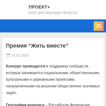
Skip
ПРОЕКТ+
to
БЛОГ ДЛЯ ПИШУЩИХ ПРОЕКТЫ
content
Премия “Жить вместе”
Posted
By
21.01.2025
projectplus
on
Конкурс проводится
в поддержку сообществ ,
которые занимаются социальными, общественными,
культурными и церковными проектами,
направленными на решение общественно значимых
задач.
География конкурса
– Российская Федерация