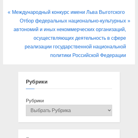
Навигация
P
Международный конкурс имени Льва Выготского
r
N
Отбор федеральных национально-культурных
по
e
e
автономий и иных некоммерческих организаций,
записям
v
x
осуществляющих деятельность в сфере
i
t
реализации государственной национальной
o
P
политики Российской Федерации
u
o
s
s
P
t
Рубрики
o
:
s
Рубрики
t
: