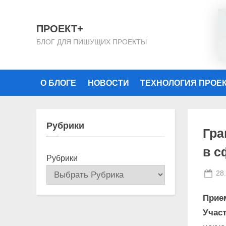
Skip
to
ПРОЕКТ+
content
БЛОГ ДЛЯ ПИШУЩИХ ПРОЕКТЫ
О БЛОГЕ
НОВОСТИ
ТЕХНОЛОГИЯ ПРОЕ
Рубрики
Гра
в с
Рубрики
Po
28
on
Прие
Учас