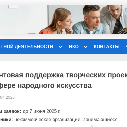
Toggle
Toggle
КТНОЙ ДЕЯТЕЛЬНОСТИ
НКО
КОНТАКТЫ
sub-
sub-
menu
menu
нтовая поддержка творческих прое
фере народного искусства
sted
By
.04.2025
projectplus
м заявок:
до 7 июня 2025 г.
тники:
некоммерческие организации, занимающиеся