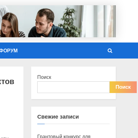
ФОРУМ
Toggle
search
form
Поиск
ктов
Поиск
Свежие записи
Грантовый конкурс для