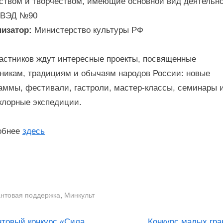
ством и творчеством, имеющие основной вид деятельн
КВЭД №90
низатор:
Министерство культуры РФ
астников ждут интересные проекты, посвященные
никам, традициям и обычаям народов России: новые
аммы, фестивали, гастроли, мастер-классы, семинары 
лорные экспедиции.
обнее
здесь
,
антовая поддержка
Минкульт
N
нтовый конкурс «Сила
Конкурс малых гра