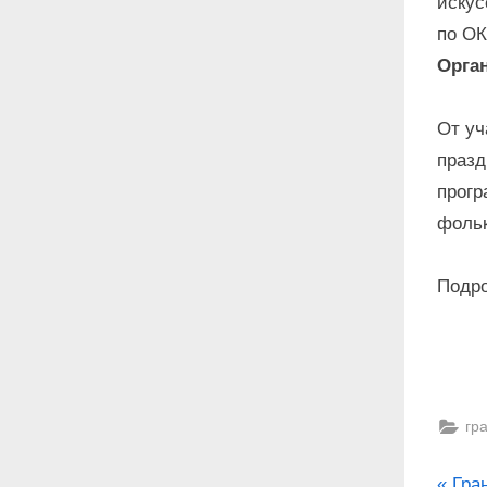
искус
по О
Орга
От уч
празд
прогр
фольк
Подр
гр
P
Гра