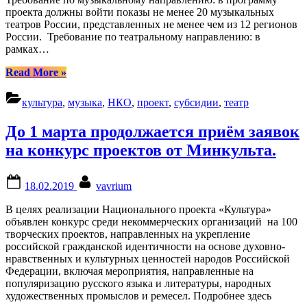
проекта должны войти показы не менее 20 музыкальных
театров России, представленных не менее чем из 12 регионов
России. Требование по театральному направлению: в
рамках…
“Конкурс
Read More
»
субсидий
из
культура
,
музыка
,
НКО
,
проект
,
субсидии
,
театр
федерального
бюджета
До 1 марта продолжается приём заявок
на
реализацию
на конкурс проектов от Минкульта.
творческих
проектов
Posted
By
в
18.02.2019
vavrium
on
2019
году
В целях реализации Национального проекта «Культура»
в
объявлен конкурс среди некоммерческих организаций на 100
сфере
творческих проектов, направленных на укрепление
музыкального
российской гражданской идентичности на основе духовно-
и
нравственных и культурных ценностей народов Российской
театрального
Федерации, включая мероприятия, направленные на
искусств”
популяризацию русского языка и литературы, народных
художественных промыслов и ремесел. Подробнее здесь