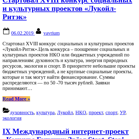
в
сфере
и культурных проектов «Лукойл-
музыки”
Ритэк»
Posted
By
06.02.2019
vavrium
on
Стартовал XVIII конкурс социальных и культурных проектов
«Лукойл-Ритэк».Цель конкурса – поощрение социальных и
культурных проектов НКО или бюджетных учреждений по
направлениям: духовность и культура, энергия природных
ресурсов, экология и спорт. В приоритете небольшие проекты
бюджетных учреждений, а не крупные социальные проекты,
которые и так могут найти финансирование. Суммы
распределяются — по 50 -70 тысяч рублей. Заявки
принимают…
“Стартовал
Read More
»
XVIII
конкурс
духовность
,
культура
,
Лукойл
,
НКО
,
проект
,
спорт
,
УР
,
социальных
экология
и
культурных
IX Международный интернет-проект
проектов
«Лукойл-