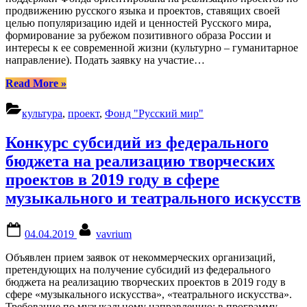
продвижению русского языка и проектов, ставящих своей
целью популяризацию идей и ценностей Русского мира,
формирование за рубежом позитивного образа России и
интересы к ее современной жизни (культурно – гуманитарное
направление). Подать заявку на участие…
“Грантовая
Read More
»
программа
Фонда
культура
,
проект
,
Фонд "Русский мир"
“Русский
мир””
Конкурс субсидий из федерального
бюджета на реализацию творческих
проектов в 2019 году в сфере
музыкального и театрального искусств
Posted
By
04.04.2019
vavrium
on
Объявлен прием заявок от некоммерческих организаций,
претендующих на получение субсидий из федерального
бюджета на реализацию творческих проектов в 2019 году в
сфере «музыкального искусства», «театрального искусства».
Требование по музыкальному направлению: в программу