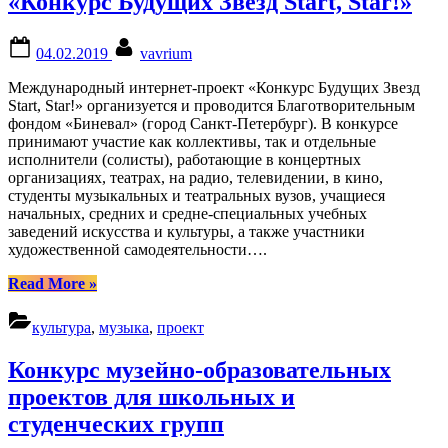
«Конкурс Будущих Звёзд Start, Star!»
Ритэк»”
Posted
By
04.02.2019
vavrium
on
Международный интернет-проект «Конкурс Будущих Звезд
Start, Star!» организуется и проводится Благотворительным
фондом «Биневал» (город Санкт-Петербург). В конкурсе
принимают участие как коллективы, так и отдельные
исполнители (солисты), работающие в концертных
организациях, театрах, на радио, телевидении, в кино,
студенты музыкальных и театральных вузов, учащиеся
начальных, средних и средне-специальных учебных
заведений искусства и культуры, а также участники
художественной самодеятельности….
“IX
Read More
»
Международный
интернет-
культура
,
музыка
,
проект
проект
«Конкурс
Конкурс музейно-образовательных
Будущих
Звёзд
проектов для школьных и
Start,
студенческих групп
Star!»”