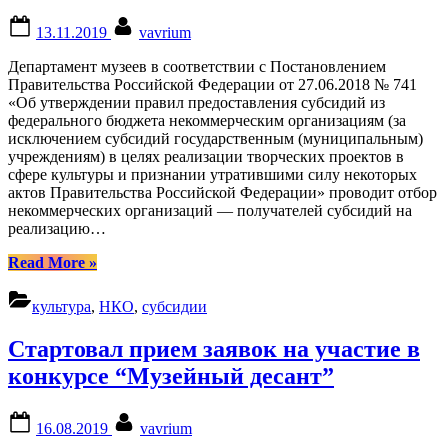
Posted
By
13.11.2019
vavrium
on
Департамент музеев в соответствии с Постановлением
Правительства Российской Федерации от 27.06.2018 № 741
«Об утверждении правил предоставления субсидий из
федерального бюджета некоммерческим организациям (за
исключением субсидий государственным (муниципальным)
учреждениям) в целях реализации творческих проектов в
сфере культуры и признании утратившими силу некоторых
актов Правительства Российской Федерации» проводит отбор
некоммерческих организаций — получателей субсидий на
реализацию…
“Продолжается
Read More
»
прием
заявок
культура
,
НКО
,
субсидии
от
некоммерческих
Стартовал прием заявок на участие в
организаций,
претендующих
конкурсе “Музейный десант”
на
получение
Posted
By
субсидий
16.08.2019
vavrium
on
из