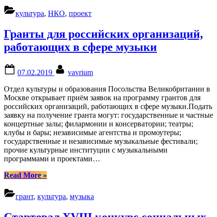
культура
,
НКО
,
проект
Гранты для российских организаций,
работающих в сфере музыки
Posted
By
07.02.2019
vavrium
on
Отдел культуры и образования Посольства Великобритании в
Москве открывает приём заявок на программу грантов для
российских организаций, работающих в сфере музыки.Подать
заявку на получение гранта могут: государственные и частные
концертные залы; филармонии и консерватории; театры;
клубы и бары; независимые агентства и промоутеры;
государственные и независимые музыкальные фестивали;
прочие культурные институции с музыкальными
программами и проектами…
“Гранты
Read More
»
для
российских
грант
,
культура
,
музыка
организаций,
работающих
Стартовал XVIII конкурс социальных