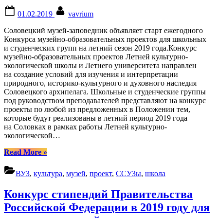
Posted
By
01.02.2019
vavrium
on
Соловецкий музей-заповедник объявляет старт ежегодного
Конкурса музейно-образовательных проектов для школьных
и студенческих групп на летний сезон 2019 года.Конкурс
музейно-образовательных проектов Летней культурно-
экологической школы и Летнего университета направлен
на создание условий для изучения и интерпретации
природного, историко-культурного и духовного наследия
Соловецкого архипелага. Школьные и студенческие группы
под руководством преподавателей представляют на конкурс
проекты по любой из предложенных в Положении тем,
которые будут реализованы в летний период 2019 года
на Соловках в рамках работы Летней культурно-
экологической…
“Конкурс
Read More
»
музейно-
образовательных
ВУЗ
,
культура
,
музей
,
проект
,
ССУЗы
,
школа
проектов
для
Конкурс стипендий Правительства
школьных
и
Российской Федерации в 2019 году для
студенческих