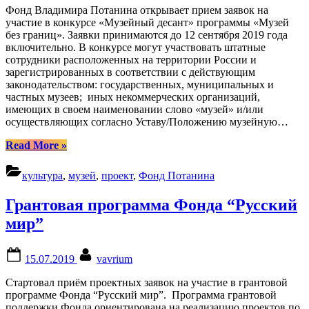
федерального
Фонд Владимира Потанина открывает прием заявок на
бюджета
участие в конкурсе «Музейный десант» программы «Музей
на
без границ». Заявки принимаются до 12 сентября 2019 года
реализацию
включительно. В конкурсе могут участвовать штатные
творческих
сотрудники расположенных на территории России и
проектов
зарегистрированных в соответствии с действующим
в
законодательством: государственных, муниципальных и
сфере
частных музеев; иных некоммерческих организаций,
культуры
имеющих в своем наименовании слово «музей» и/или
в
осуществляющих согласно Уставу/Положению музейную…
2019
“Стартовал
году”
Read More
»
прием
заявок
культура
,
музей
,
проект
,
Фонд Потанина
на
участие
Грантовая программа Фонда “Русский
в
конкурсе
мир”
“Музейный
десант””
Posted
By
15.07.2019
vavrium
on
Стартовал приём проектных заявок на участие в грантовой
программе Фонда “Русский мир”. Программа грантовой
поддержки Фонда ориентирована на реализацию проектов по