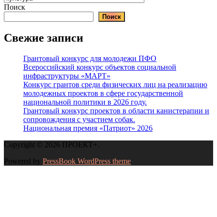
деятелей
Поиск
культуры
Поиск
и
искусства”
Свежие записи
Грантовый конкурс для молодежи ПФО
Всероссийский конкурс объектов социальной
инфраструктуры «МАРТ»
Конкурс грантов среди физических лиц на реализацию
молодежных проектов в сфере государственной
национальной политики в 2026 году.
Грантовый конкурс проектов в области канистерапии и
сопровождения с участием собак.
Национальная премия «Патриот» 2026
Copyright © 2026 ПРОЕКТ+.
Powered by
PressBook WordPress theme