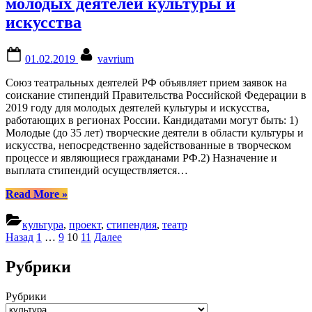
молодых деятелей культуры и
групп”
искусства
Posted
By
01.02.2019
vavrium
on
Союз театральных деятелей РФ объявляет прием заявок на
соискание стипендий Правительства Российской Федерации в
2019 году для молодых деятелей культуры и искусства,
работающих в регионах России. Кандидатами могут быть: 1)
Молодые (до 35 лет) творческие деятели в области культуры и
искусства, непосредственно задействованные в творческом
процессе и являющиеся гражданами РФ.2) Назначение и
выплата стипендий осуществляется…
“Конкурс
Read More
»
стипендий
Правительства
культура
,
проект
,
стипендия
,
театр
Российской
Пагинация
Назад
1
…
9
10
11
Далее
Федерации
записей
в
Рубрики
2019
году
для
Рубрики
молодых