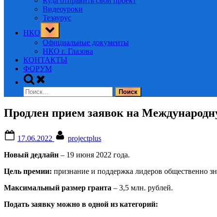
Куда отправить свой проект
Видеоуроки
Тезаурус
Toggle
НКО
sub-
menu
Официальные документы
НКО г. Глазова
КОНТАКТЫ
ФОРУМ
Toggle
search
Найти:
form
Продлен прием заявок на Международн
Posted
By
17.06.2022
projectplus
on
Новый дедлайн
– 19 июня 2022 года.
Цель премии:
признание и поддержка лидеров общественно зн
Максимальный размер гранта
– 3,5 млн. рублей.
Подать заявку можно в одной из категорий: