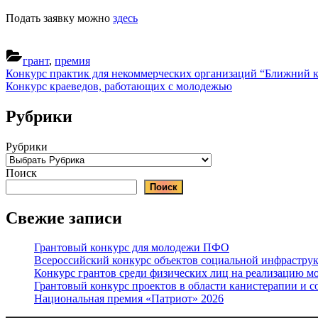
Подать заявку можно
здесь
грант
,
премия
Навигация
Previous
Конкурс практик для некоммерческих организаций “Ближний к
Post:
Next
Конкурс краеведов, работающих с молодежью
по
Post:
записям
Рубрики
Рубрики
Поиск
Поиск
Свежие записи
Грантовый конкурс для молодежи ПФО
Всероссийский конкурс объектов социальной инфрастр
Конкурс грантов среди физических лиц на реализацию мо
Грантовый конкурс проектов в области канистерапии и с
Национальная премия «Патриот» 2026