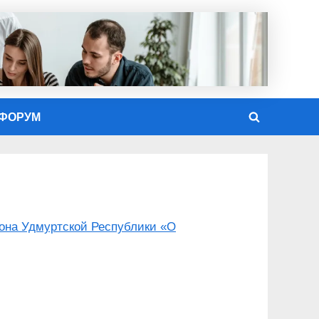
ФОРУМ
Toggle
search
form
кона Удмуртской Республики «О