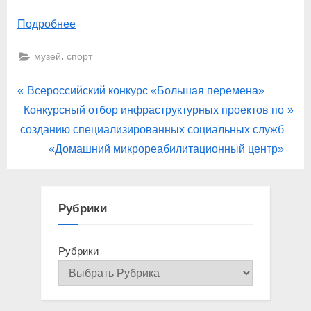
Подробнее
,
музей
спорт
Навигация
P
Всероссийский конкурс «Большая перемена»
N
r
Конкурсный отбор инфраструктурных проектов по
по
e
e
созданию специализированных социальных служб
записям
x
v
«Домашний микрореабилитационный центр»
t
i
P
o
o
u
Рубрики
s
s
t
P
Рубрики
:
o
s
t